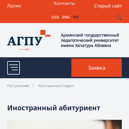
Контакты
Логин
Старый сайт
ՀԱՅ
ENG
РУС
Армянский государственный
педагогический университет
имени Хачатура Абовяна
Заявка
>
Поступление
Иностранный студент
Иностранный абитуриент