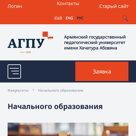
Контакты
Логин
Старый сайт
ՀԱՅ
ENG
РУС
Армянский государственный
педагогический университет
имени Хачатура Абовяна
Заявка
>
Факультеты
Начального образования
Начального образования