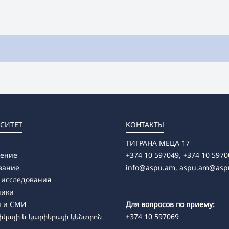
СИТЕТ
КОНТАКТЫ
ТИГРАНА МЕЦА 17
ление
+374 10 597049, +374 10 5970
вание
info@aspu.am,
aspu.am@asp
 исследования
ники
и и СМИ
Для вопросов по приему:
կայի և կարիերայի կենտրոն
+374 10 597069