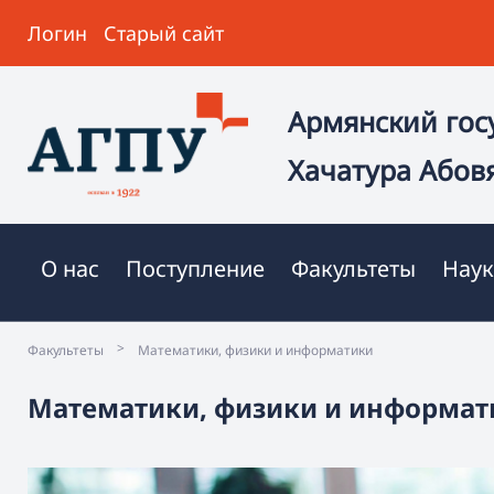
Логин
Старый сайт
Армянский гос
Хачатура Абов
О нас
Поступление
Факультеты
Наук
>
Факультеты
Математики, физики и информатики
Математики, физики и информат