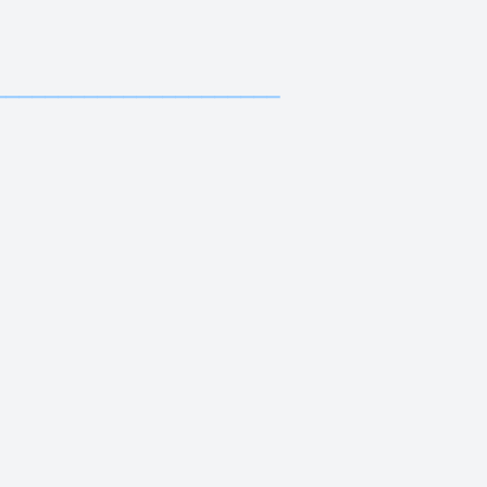
—————————————
—————————