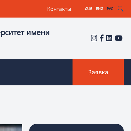
Контакты
ՀԱՅ
ENG
РУС
ерситет имени
Заявка