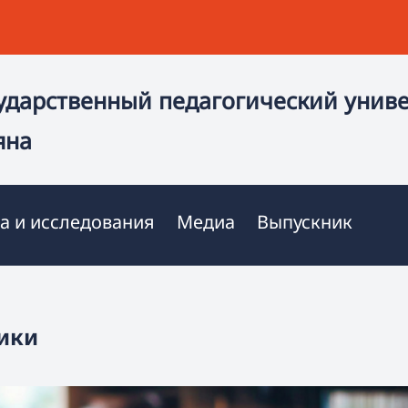
ударственный педагогический унив
яна
а и исследования
Медиа
Выпускник
ики