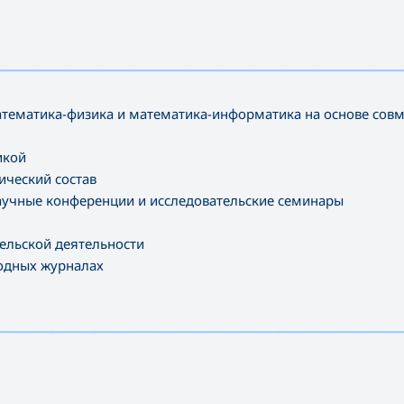
—————————————————————————————————————
тематика-физика и математика-информатика на основе со
икой
ческий состав
учные конференции и исследовательские семинары
ельской деятельности
родных журналах
—————————————————————————————————————