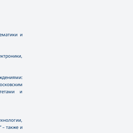
тематики и
ктроники,
ждениями:
осковским
итетами и
ехнологии,
 – также и