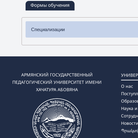
Формы обучения
Специализации
✔ Бакалавриат
➜ Физика
➜ Технология и предпринимательство
➜ Математика
➜ Информатика
АРМЯНСКИЙ ГОСУДАРСТВЕННЫЙ
УНИВЕР
➜ Математика-Физика
ПЕДАГОГИЧЕСКИЙ УНИВЕРСИТЕТ ИМЕНИ
О нас
➜ Математика-Информатика
ХАЧАТУРА АБОВЯНА
Поступ
Образо
Наука и
✔ Магистратура
Сотруд
➜ Физика
Новост
➜ Технология и предпринимательство
Պրակտի
➜ Математика