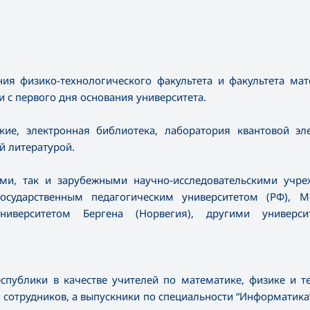
ния физико-технологического факультета и факультета ма
 с первого дня основания университета.
ие, электронная библиотека, лаборатория квантовой эле
й литературой.
ыми, так и зарубежными научно-исследовательскими учре
осударственным педагогическим университетом (РФ), М
ниверситетом Бергена (Норвегия), другими универс
спублики в качестве учителей по математике, физике и т
 сотрудников, а выпускники по специальности “Информатика”