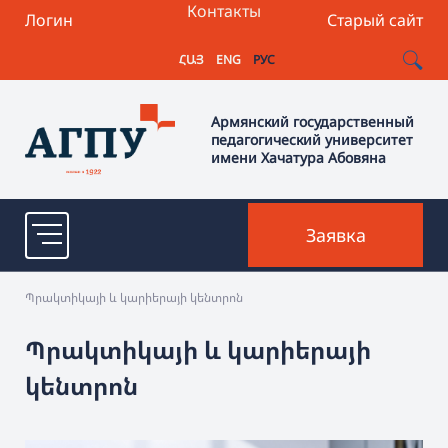
Контакты
Логин
Старый сайт
ՀԱՅ
ENG
РУС
Армянский государственный
педагогический университет
имени Хачатура Абовяна
Заявка
Պրակտիկայի և կարիերայի կենտրոն
Պրակտիկայի և կարիերայի
կենտրոն