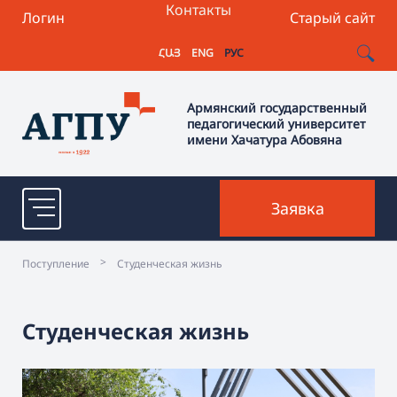
Контакты
Логин
Старый сайт
ՀԱՅ
ENG
РУС
Армянский государственный
педагогический университет
имени Хачатура Абовяна
Заявка
>
Поступление
Студенческая жизнь
Студенческая жизнь