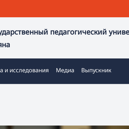
ударственный педагогический унив
яна
а и исследования
Медиа
Выпускник