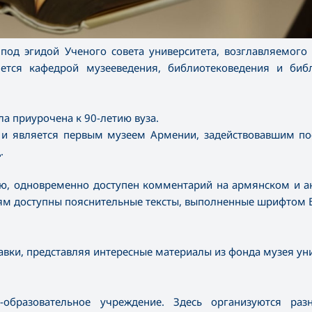
 под эгидой Ученого совета университета, возглавляемого
яется кафедрой музееведения, библиотековедения и биб
а приурочена к 90-летию вуза.
 и является первым музеем Армении, задействовавшим по
.
зею, одновременно доступен комментарий на армянском и 
лям доступны пояснительные тексты, выполненные шрифтом 
авки, представляя интересные материалы из фонда музея ун
-образовательное учреждение. Здесь организуются раз