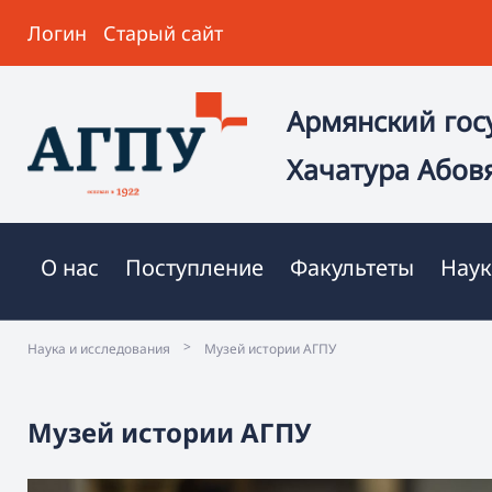
Логин
Старый сайт
Армянский гос
Хачатура Абов
О нас
Поступление
Факультеты
Наук
>
Наука и исследования
Музей истории АГПУ
Музей истории АГПУ