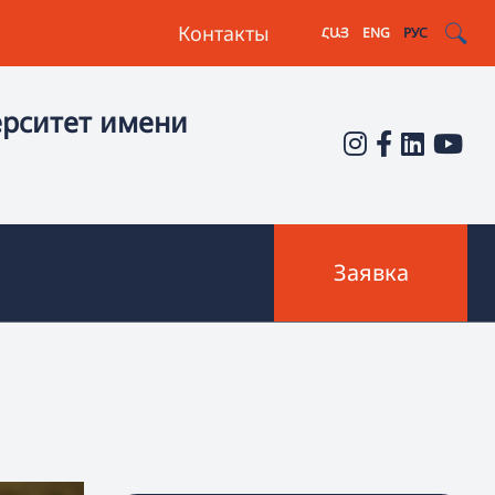
Контакты
ՀԱՅ
ENG
РУС
ерситет имени
Заявка