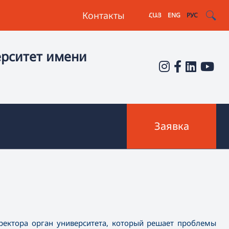
Контакты
ՀԱՅ
ENG
РУС
ерситет имени
Заявка
ректора орган университета, который решает проблемы