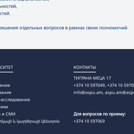
ьностей,
стей.
решения отдельных вопросов в рамках своих полномочий.
СИТЕТ
КОНТАКТЫ
ТИГРАНА МЕЦА 17
ление
+374 10 597049, +374 10 5970
вание
info@aspu.am,
aspu.am@asp
 исследования
ники
и и СМИ
Для вопросов по приему:
կայի և կարիերայի կենտրոն
+374 10 597069