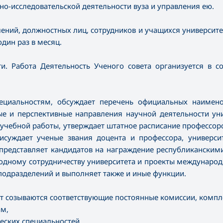
о-исследовательской деятельности вуза и управления ею.
ений, должностных лиц, сотрудников и учащихся университет
дин раз в месяц.
ти. Работа Деятельность Ученого совета организуется в с
ециальностям, обсуждает перечень официальных наимено
ые и перспективные направления научной деятельности уни
учебной работы, утверждает штатное расписание профессорс
исуждает ученые звания доцента и профессора, универси
, представляет кандидатов на награждение республикански
дному сотрудничеству университета и проекты международ
подразделений и выполняет также и иные функции.
лет созываются соответствующие постоянные комиссии, комп
ам,
еских специальностей,