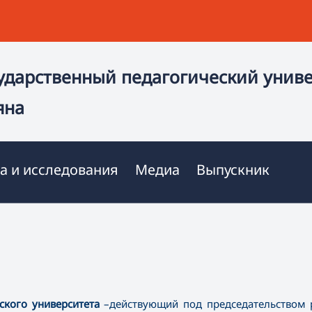
ударственный педагогический унив
яна
а и исследования
Медиа
Выпускник
еского университета
–действующий под председательством 