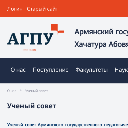
Логин
Старый сайт
Армянский гос
Хачатура Абов
О нас
Поступление
Факультеты
Наук
>
О нас
Ученый совет
Ученый совет
Ученый совет Армянского государственного педагогич