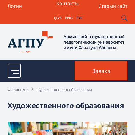
Контакты
Логин
Старый сайт
ՀԱՅ
ENG
РУС
Армянский государственный
педагогический университет
имени Хачатура Абовяна
Заявка
>
Факультеты
Художественного образования
Художественного образования