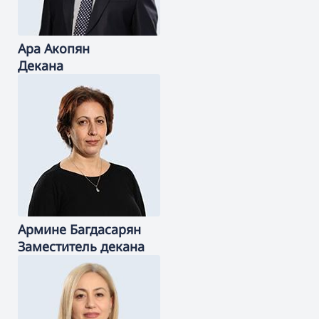
Ара
Акопян
Декана
Армине
Багдасарян
Заместитель декана