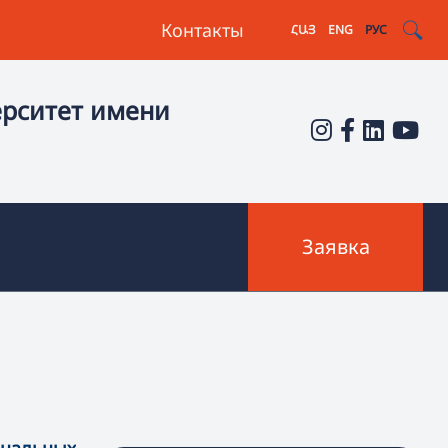
Контакты
ՀԱՅ
ENG
РУС
ерситет имени
Заявка