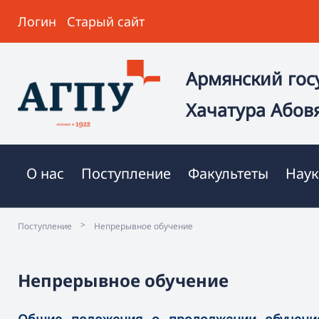
Логин
Старый сайт
Армянский гос
Хачатура Абов
О нас
Поступление
Факультеты
Наук
>
Поступление
Непрерывное обучение
Непрерывное обучение