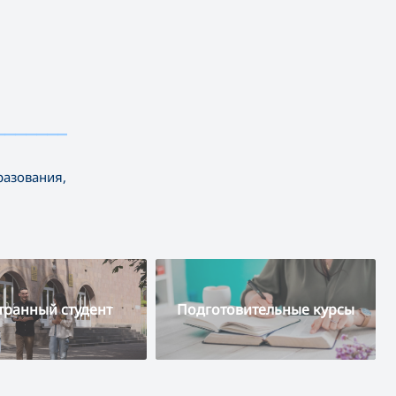
————————————
разования,
транный студент
Подготовительные курсы