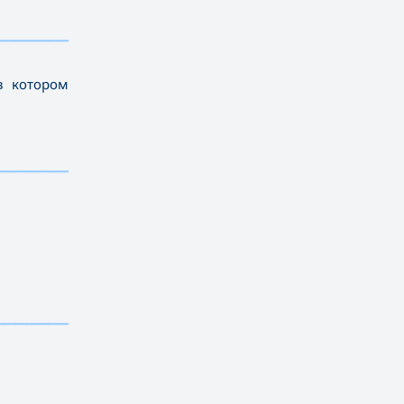
————————————
в котором
————————————
————————————