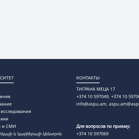
СИТЕТ
КОНТАКТЫ
ТИГРАНА МЕЦА 17
ление
+374 10 597049, +374 10 5970
вание
info@aspu.am,
aspu.am@asp
 исследования
ники
и и СМИ
Для вопросов по приему:
կայի և կարիերայի կենտրոն
+374 10 597069