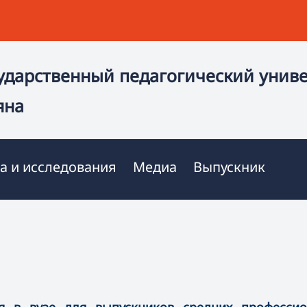
ударственный педагогический унив
яна
а и исследования
Медиа
Выпускник