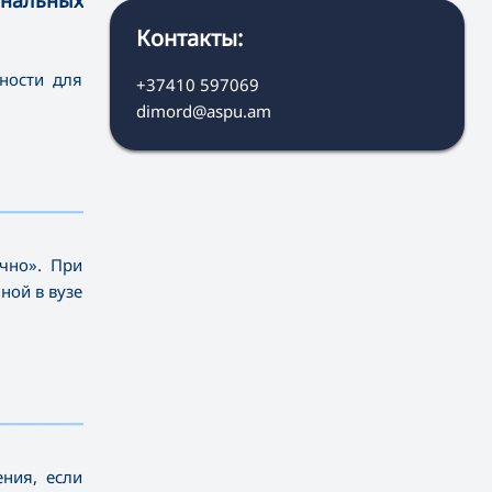
нальных
Контакты:
ности для
+37410 597069
dimord@aspu.am
————————————
чно». При
ной в вузе
————————————
ния, если