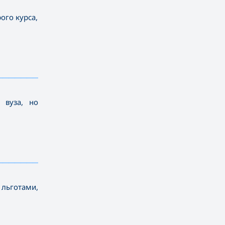
ого курса,
————————————
 вуза, но
————————————
 льготами,