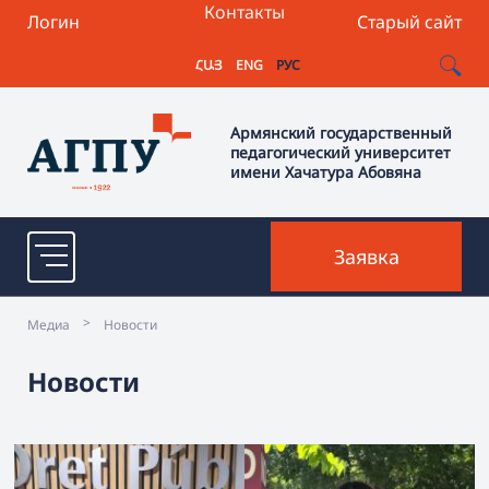
Контакты
Логин
Старый сайт
ՀԱՅ
ENG
РУС
Армянский государственный
педагогический университет
имени Хачатура Абовяна
Заявка
>
Медиа
Новости
Новости