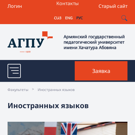
Контакты
Логин
Старый сайт
ՀԱՅ
ENG
РУС
Армянский государственный
педагогический университет
имени Хачатура Абовяна
Заявка
>
Факультеты
Иностранных языков
Иностранных языков