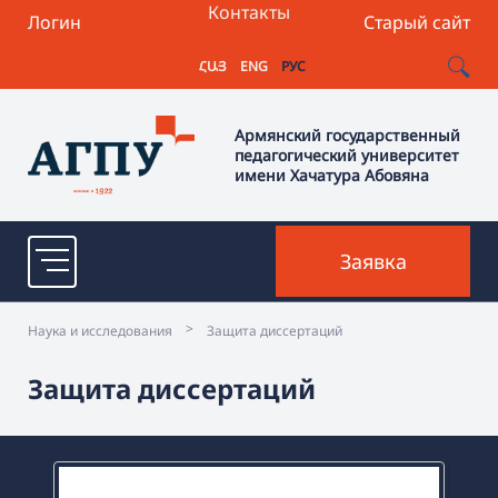
Контакты
Логин
Старый сайт
ՀԱՅ
ENG
РУС
Армянский государственный
педагогический университет
имени Хачатура Абовяна
Заявка
>
Наука и исследования
Защита диссертаций
Защита диссертаций