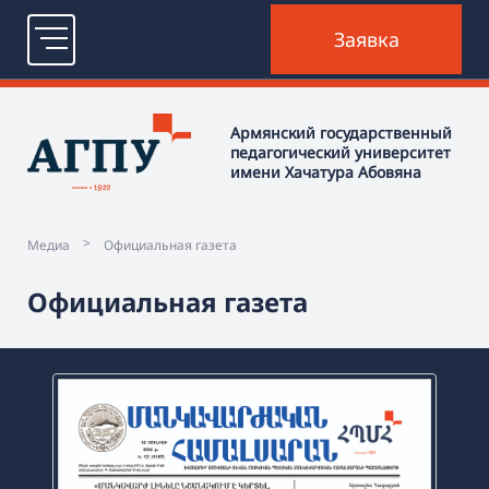
Контакты
Логин
Старый сайт
ՀԱՅ
ENG
РУС
Армянский государственный
педагогический университет
имени Хачатура Абовяна
Заявка
>
Медиа
Официальная газета
Официальная газета