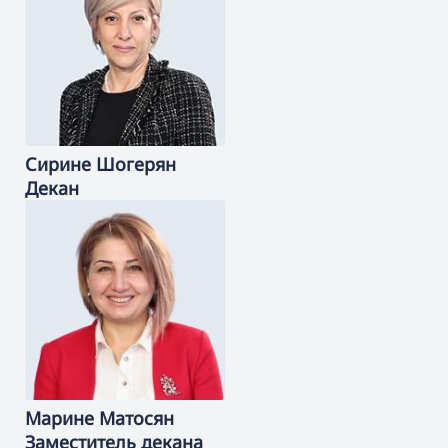
Сирине
Шогерян
Декан
Марине
Матосян
Заместитель декана