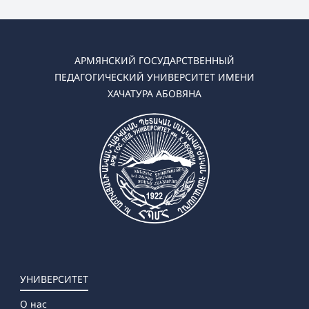
➜ Химия
➜ Биология
➜ География
➜ Биология-Химия
АРМЯНСКИЙ ГОСУДАРСТВЕННЫЙ
➜ География-Естествознание
ПЕДАГОГИЧЕСКИЙ УНИВЕРСИТЕТ ИМЕНИ
➜ Науки об окружающей среде
ХАЧАТУРА АБОВЯНА
✔ Магистратура
➜ Химия
➜ Биология
➜ География
➜ Науки об окружающей среде
➜ Ландшафтное планирование
УНИВЕРСИТЕТ
О нас