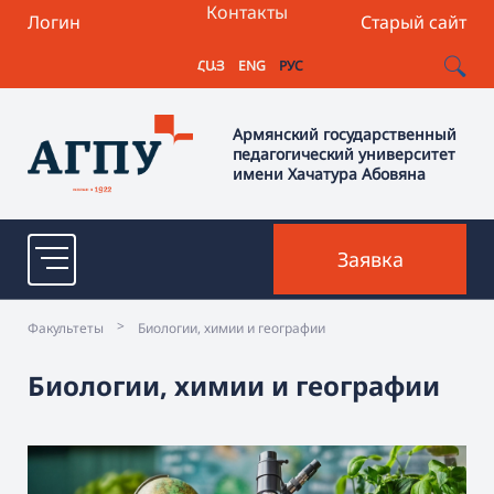
Контакты
Логин
Старый сайт
ՀԱՅ
ENG
РУС
Армянский государственный
педагогический университет
имени Хачатура Абовяна
Заявка
>
Факультеты
Биологии, химии и географии
Биологии, химии и географии