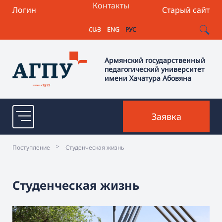
Контакты
Логин
Старый сайт
ՀԱՅ
ENG
РУС
Армянский государственный
педагогический университет
имени Хачатура Абовяна
Заявка
>
Поступление
Студенческая жизнь
Студенческая жизнь