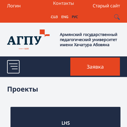
Контакты
Логин
Старый сайт
ՀԱՅ
ENG
РУС
Армянский государственный
педагогический университет
имени Хачатура Абовяна
Заявка
Проекты
LHS