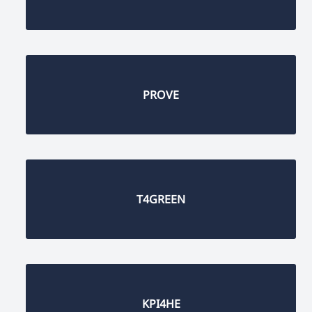
PROVE
T4GREEN
KPI4HE