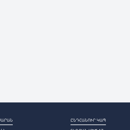
ՍԱՐԱՆ
ԸՆԴՀԱՆՈՒՐ ԿԱՊ