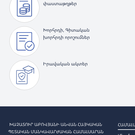
փաստաթղթեր
Խորհրդի, Գիտական
խորհրդի որոշումներ
Իրավական ակտեր
ԽԱՉԱՏՈՒՐ ԱԲՈՎՅԱՆԻ ԱՆՎԱՆ ՀԱՅԿԱԿԱՆ
ՀԱՄԱԼ
ՊԵՏԱԿԱՆ ՄԱՆԿԱՎԱՐԺԱԿԱՆ ՀԱՄԱԼՍԱՐԱՆ