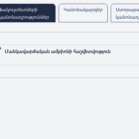
Ֆակուլտետների
Կանոնակարգեր
Ստորաբա
կանոնադրություններ
կանոնադր
Մանկավարժական ամբիոնի հաշվետվություն