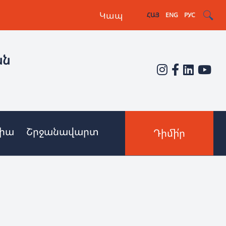
Կապ
ՀԱՅ
ENG
РУС
ան
իա
Շրջանավարտ
Դիմի՛ր