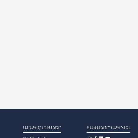
ԱՐԱԳ ՀՂՈՒՄՆԵՐ
ԲԱԺԱՆՈՐԴԱԳՐՎԵԼ