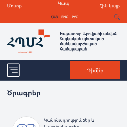
Կապ
Մուտք
Հին կայք
ՀԱՅ
ENG
РУС
Խաչատուր Աբովյանի անվան
հայկական պետական
մանկավարժական
համալսարան
Դիմի՛ր
Ծրագրեր
Կանոնադրություններ և
կանոնակարգեր