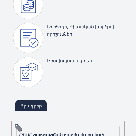
Խորհրդի, Գիտական խորհրդի
որոշումներ
Իրավական ակտեր
Ծրագրեր
ՀՊՄՀ զարգացման ռազմավարական