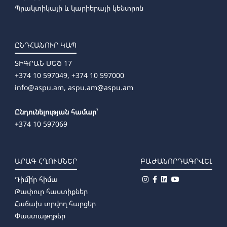
Պրակտիկայի և կարիերայի կենտրոն
ԸՆԴՀԱՆՈՒՐ ԿԱՊ
ՏԻԳՐԱՆ ՄԵԾ 17
+374 10 597049, +374 10 597000
info@aspu.am,
aspu.am@aspu.am
Ընդունելության համար՝
+374 10 597069
ԱՐԱԳ ՀՂՈՒՄՆԵՐ
ԲԱԺԱՆՈՐԴԱԳՐՎԵԼ
Դիմի՛ր հիմա
Թափուր հաստիքներ
Հաճախ տրվող հարցեր
Փաստաթղթեր