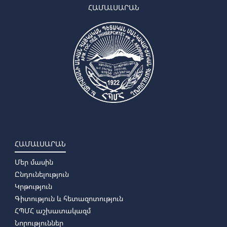
ՀԱՄԱԼՍԱՐԱՆ
ՀԱՄԱԼՍԱՐԱՆ
Մեր մասին
Ընդունելություն
Կրթություն
Գիտություն և հետազոտություն
ՀՊՄՀ աշխատակազմ
Նորություններ