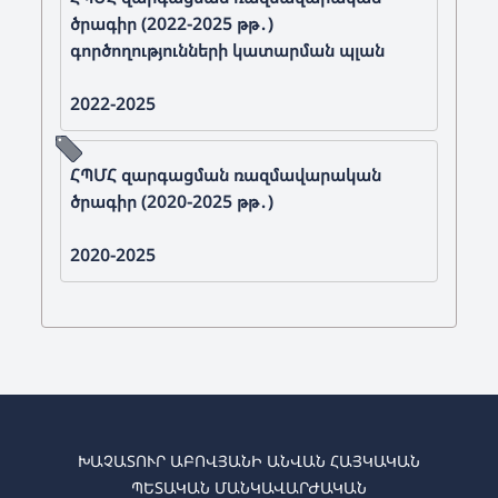
ծրագիր (2022-2025 թթ․)
գործողությունների կատարման պլան
2022-2025
ՀՊՄՀ զարգացման ռազմավարական
ծրագիր (2020-2025 թթ․)
2020-2025
ԽԱՉԱՏՈՒՐ ԱԲՈՎՅԱՆԻ ԱՆՎԱՆ ՀԱՅԿԱԿԱՆ
ՊԵՏԱԿԱՆ ՄԱՆԿԱՎԱՐԺԱԿԱՆ