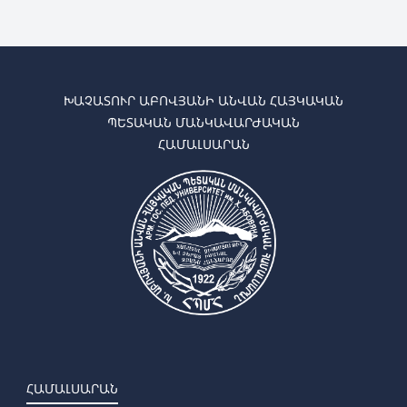
ԽԱՉԱՏՈՒՐ ԱԲՈՎՅԱՆԻ ԱՆՎԱՆ ՀԱՅԿԱԿԱՆ
ՊԵՏԱԿԱՆ ՄԱՆԿԱՎԱՐԺԱԿԱՆ
ՀԱՄԱԼՍԱՐԱՆ
ՀԱՄԱԼՍԱՐԱՆ