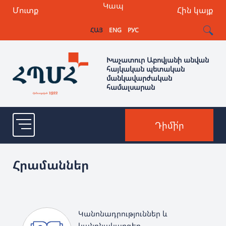
Կապ
Մուտք
Հին կայք
ՀԱՅ
ENG
РУС
Խաչատուր Աբովյանի անվան
հայկական պետական
մանկավարժական
համալսարան
Դիմի՛ր
Հրամաններ
Կանոնադրություններ և
կանոնակարգեր