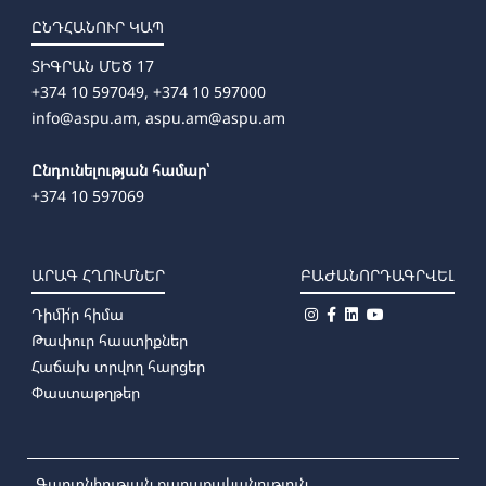
ԸՆԴՀԱՆՈՒՐ ԿԱՊ
ՏԻԳՐԱՆ ՄԵԾ 17
+374 10 597049, +374 10 597000
info@aspu.am,
aspu.am@aspu.am
Ընդունելության համար՝
+374 10 597069
ԱՐԱԳ ՀՂՈՒՄՆԵՐ
ԲԱԺԱՆՈՐԴԱԳՐՎԵԼ
Դիմի՛ր հիմա
Թափուր հաստիքներ
Հաճախ տրվող հարցեր
Փաստաթղթեր
Գաղտնիության քաղաքականություն