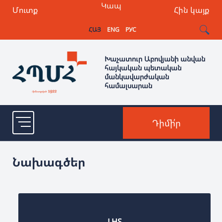
Կապ
Մուտք
Հին կայք
ՀԱՅ
ENG
РУС
Խաչատուր Աբովյանի անվան
հայկական պետական
մանկավարժական
համալսարան
Դիմի՛ր
Նախագծեր
LHS