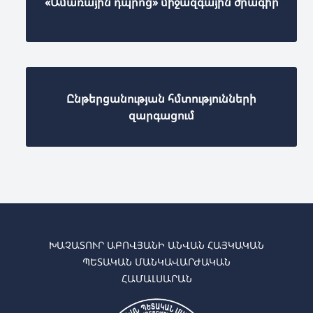
«Ամառային դպրոց» միջազգային ծրագիր
Ընթերցանության հմտությունների
զարգացում
ԽԱՉԱՏՈՒՐ ԱԲՈՎՅԱՆԻ ԱՆՎԱՆ ՀԱՅԿԱԿԱՆ
ՊԵՏԱԿԱՆ ՄԱՆԿԱՎԱՐԺԱԿԱՆ
ՀԱՄԱԼՍԱՐԱՆ