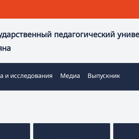
ударственный педагогический унив
яна
а и исследования
Медиа
Выпускник