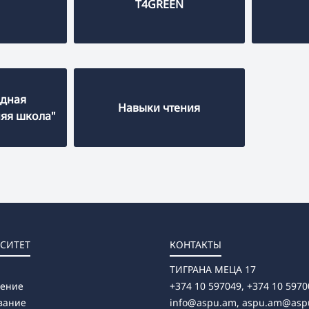
T4GREEN
дная
Навыки чтения
яя школа"
СИТЕТ
КОНТАКТЫ
ТИГРАНА МЕЦА 17
ление
+374 10 597049, +374 10 5970
вание
info@aspu.am,
aspu.am@asp