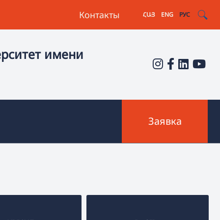
Контакты
ՀԱՅ
ENG
РУС
ерситет имени
Заявка