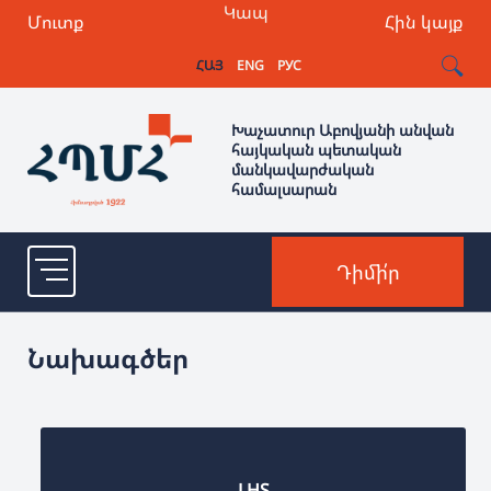
Կապ
Մուտք
Հին կայք
ՀԱՅ
ENG
РУС
Խաչատուր Աբովյանի անվան
հայկական պետական
մանկավարժական
համալսարան
Դիմի՛ր
Նախագծեր
LHS