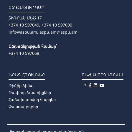
ԸՆԴՀԱՆՈՒՐ ԿԱՊ
ՏԻԳՐԱՆ ՄԵԾ 17
+374 10 597049, +374 10 597000
info@aspu.am,
aspu.am@aspu.am
Ընդունելության համար՝
+374 10 597069
ԱՐԱԳ ՀՂՈՒՄՆԵՐ
ԲԱԺԱՆՈՐԴԱԳՐՎԵԼ
Դիմի՛ր հիմա
Թափուր հաստիքներ
Հաճախ տրվող հարցեր
Փաստաթղթեր
Գաղտնիության քաղաքականություն