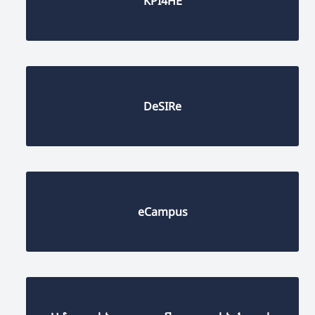
KPI4HE
DeSIRe
eCampus