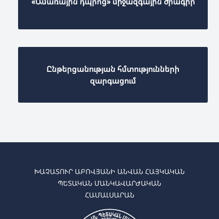
«Ամառային դպրոց» միջազգային ծրագիր
Ընթերցանության հմտությունների
զարգացում
ԽԱՉԱՏՈՒՐ ԱԲՈՎՅԱՆԻ ԱՆՎԱՆ ՀԱՅԿԱԿԱՆ
ՊԵՏԱԿԱՆ ՄԱՆԿԱՎԱՐԺԱԿԱՆ
ՀԱՄԱԼՍԱՐԱՆ