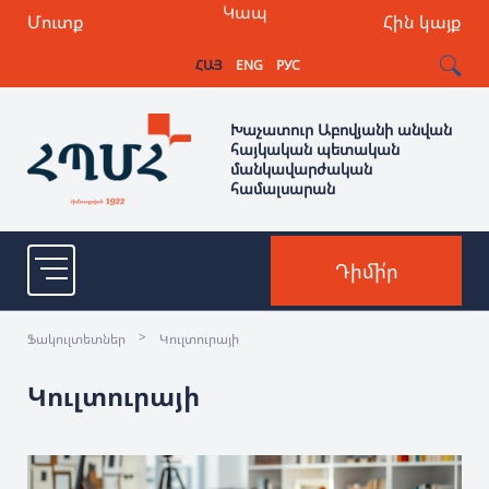
Կապ
Մուտք
Հին կայք
ՀԱՅ
ENG
РУС
Խաչատուր Աբովյանի անվան
հայկական պետական
մանկավարժական
համալսարան
Դիմի՛ր
>
Ֆակուլտետներ
Կուլտուրայի
Կուլտուրայի