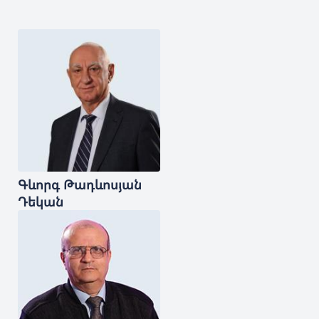
Գևորգ
Թադևոսյան
Դեկան