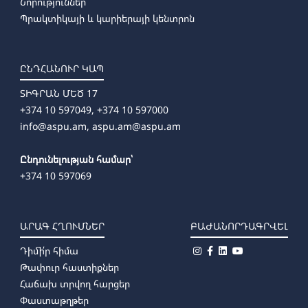
Նորություններ
➜
Պարարվեստի մանկավարժություն՝ առկա
Պրակտիկայի և կարիերայի կենտրոն
ԸՆԴՀԱՆՈՒՐ ԿԱՊ
ՏԻԳՐԱՆ ՄԵԾ 17
+374 10 597049, +374 10 597000
info@aspu.am,
aspu.am@aspu.am
Ընդունելության համար՝
+374 10 597069
ԱՐԱԳ ՀՂՈՒՄՆԵՐ
ԲԱԺԱՆՈՐԴԱԳՐՎԵԼ
Դիմի՛ր հիմա
Թափուր հաստիքներ
Հաճախ տրվող հարցեր
Փաստաթղթեր