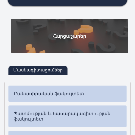
Հարցաշարեր
Մասնագիտացումներ
Բանասիրական ֆակուլտետ
✔
Բակալավրիատ
Պատմության և հասարակագիտության
➜ Հայոց լեզու և գրականություն
ֆակուլտետ
✔
Մագիստրատուրա
✔
Բակալավրիատ