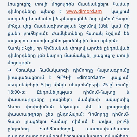
Լրացուցիչ փուլի մրցույթին մասնակցելու համար
դիմորդները պետք է
www.dimord.am
կայքում
առցանց եղանակով ներկայացնեն նոր դիմում-հայտ՝
մինչև վեց մասնագիտության նշումով (մեկ կամ մի
քանի բուհերում)։ Ժամկետները հստակ նշվում են
տվյալ ուս.տարվա քննություններին մոտ օրերին։
Հարկ է նշել, որ հիմնական փուլով արդեն ընդունված
դիմորդները չեն կարող մասնակցել լրացուցիչ փուլի
մրցույթին։
➜ Հեռակա համակարգի դ
իմորդը հայտագրումը
իրականացնում է ԳԹԿ-ի «dimord.am» կայքում՝
սեպտեմբերի 5-ից մինչև սեպտեմբերի 25-ը՝ ժամը՝
18:00-ն: Ընդունելության դիմում-հայտը և
փաստաթղթերը լրացնելու ժամկետի ավարտից
հետո փոփոխման ենթակա չեն և լրացուցիչ
փաստաթղթեր չեն ընդունվում։ Դիմորդը դիմում-
հայտ լրացնելու համար դիմում է տվյալ բուհի
ընդունող հանձնաժողով, պատասխանատու
քարտուղարը գրանցում է շրջանավարտի տվյալները,