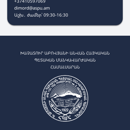
+37410597069
dimord@aspu.am
Աշխ․ ժամեր՝ 09։30-16։30
ԽԱՉԱՏՈՒՐ ԱԲՈՎՅԱՆԻ ԱՆՎԱՆ ՀԱՅԿԱԿԱՆ
ՊԵՏԱԿԱՆ ՄԱՆԿԱՎԱՐԺԱԿԱՆ
ՀԱՄԱԼՍԱՐԱՆ