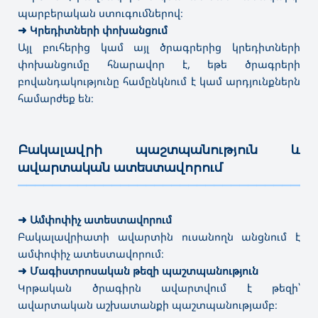
պարբերական ստուգումներով։
➜ Էրգոթերապիա
✔
Մագիստրատուրա
➜
Կրեդիտների փոխանցում
➜ Լրագրություն
Այլ բուհերից կամ այլ ծրագրերից կրեդիտների
➜ Հատուկ հոգեբանություն
➜ Ռեժիսուրա
փոխանցումը հնարավոր է, եթե ծրագրերի
➜ Գրադարանային-տեղեկատվական աղբյուրներ
բովանդակությունը համընկնում է կամ արդյունքներն
➜ Թանգարանային գործ և պատմամշակութային
համարժեք են։
կառույցների պահպանություն
➜ Օպերատորություն
➜ Կառավարում՝ ըստ ոլորտի
Բակալավրի պաշտպանություն և
⤷ Պրոդյուսերական գործ
ավարտական ատեստավորում
⤷
Գեղարվեստական լուսանկարչություն
———————————————————————————————————
⤷
Պարարվեստի մանկավարժություն՝ առկա
➜
Ամփոփիչ ատեստավորում
Բակալավրիատի ավարտին ուսանողն անցնում է
ամփոփիչ ատեստավորում։
➜
Մագիստրոսական թեզի պաշտպանություն
Կրթական ծրագիրն ավարտվում է թեզի՝
ավարտական աշխատանքի պաշտպանությամբ։