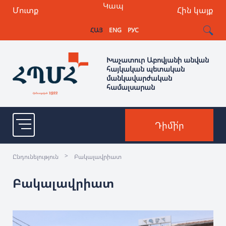
Կապ
Մուտք
Հին կայք
ՀԱՅ
ENG
РУС
Խաչատուր Աբովյանի անվան
հայկական պետական
մանկավարժական
համալսարան
Դիմի՛ր
>
Ընդունելություն
Բակալավրիատ
Բակալավրիատ