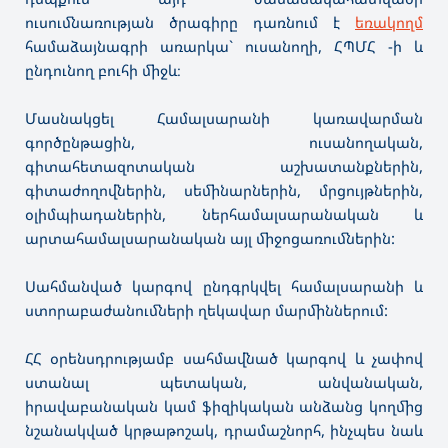
ուսումնառության ծրագիրը դառնում է
եռակողմ
համաձայնագրի առարկա` ուսանողի, ՀՊՄՀ -ի և
ընդունող բուհի միջև։
Մասնակցել Համալսարանի կառավարման
գործընթացին, ուսանողական,
գիտահետազոտական աշխատանքներին,
գիտաժողովներին, սեմինարներին, մրցույթներին,
օլիմպիադաներին, ներհամալսարանական և
արտահամալսարանական այլ միջոցառումներին:
Սահմանված կարգով ընդգրկվել համալսարանի և
ստորաբաժանումների ղեկավար մարմիններում:
ՀՀ օրենսդրությամբ սահմավնած կարգով և չափով
ստանալ պետական, անվանական,
իրավաբանական կամ ֆիզիկական անձանց կողմից
նշանակված կրթաթոշակ, դրամաշնորհ, ինչպես նաև