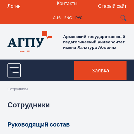
Контакты
Логин
Старый сайт
ՀԱՅ
ENG
РУС
Армянский государственный
педагогический университет
имени Хачатура Абовяна
Заявка
Сотрудники
Сотрудники
Руководящий состав