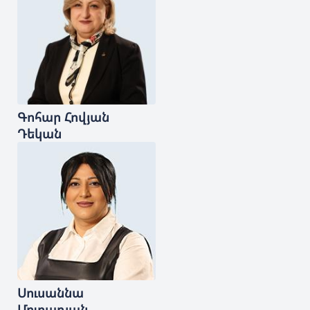
Գոհար
Հովյան
Դեկան
Սուսաննա
Մուրադյան