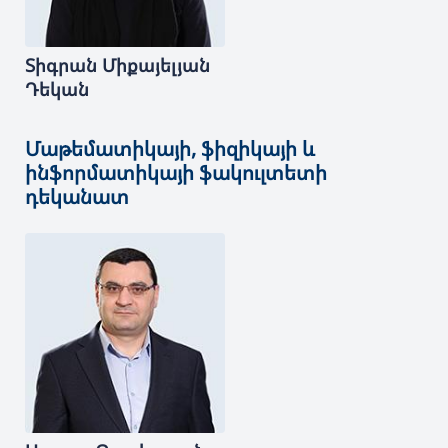
Տիգրան
Միքայելյան
Դեկան
Մաթեմատիկայի, ֆիզիկայի և
ինֆորմատիկայի ֆակուլտետի
դեկանատ