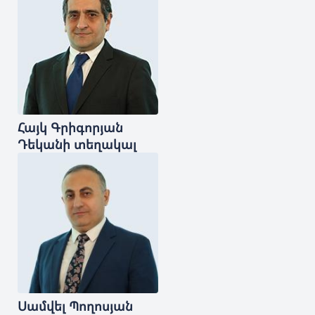
Հայկ
Գրիգորյան
Դեկանի տեղակալ
Սամվել
Պողոսյան