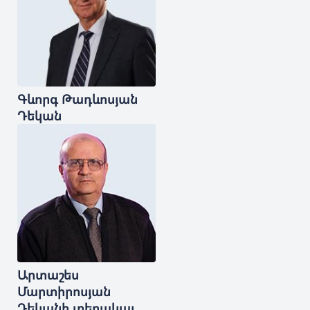
Գևորգ
Թադևոսյան
Դեկան
Արտաշես
Մարտիրոսյան
Դեկանի տեղակալ