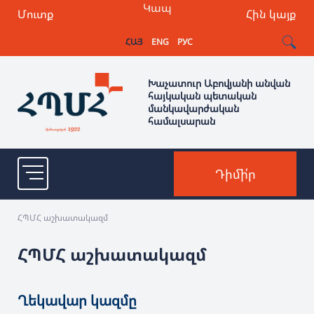
Կապ
Մուտք
Հին կայք
ՀԱՅ
ENG
РУС
Խաչատուր Աբովյանի անվան
հայկական պետական
մանկավարժական
համալսարան
Դիմի՛ր
ՀՊՄՀ աշխատակազմ
ՀՊՄՀ աշխատակազմ
Ղեկավար կազմը