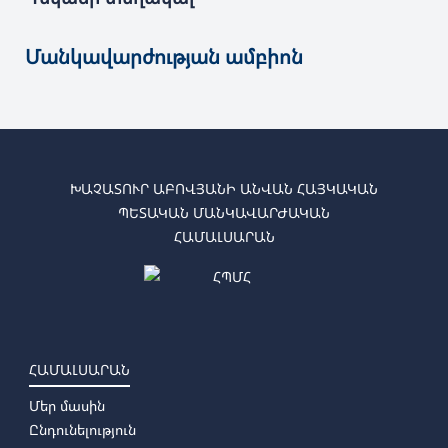
Մանկավարժության ամբիոն
ԽԱՉԱՏՈՒՐ ԱԲՈՎՅԱՆԻ ԱՆՎԱՆ ՀԱՅԿԱԿԱՆ
ՊԵՏԱԿԱՆ ՄԱՆԿԱՎԱՐԺԱԿԱՆ
ՀԱՄԱԼՍԱՐԱՆ
ՀԱՄԱԼՍԱՐԱՆ
Մեր մասին
Ընդունելություն