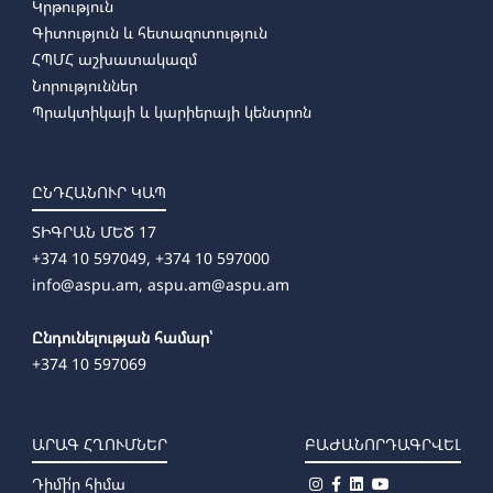
Կրթություն
Գիտություն և հետազոտություն
ՀՊՄՀ աշխատակազմ
Նորություններ
Պրակտիկայի և կարիերայի կենտրոն
ԸՆԴՀԱՆՈՒՐ ԿԱՊ
ՏԻԳՐԱՆ ՄԵԾ 17
+374 10 597049, +374 10 597000
info@aspu.am,
aspu.am@aspu.am
Ընդունելության համար՝
+374 10 597069
ԱՐԱԳ ՀՂՈՒՄՆԵՐ
ԲԱԺԱՆՈՐԴԱԳՐՎԵԼ
Դիմի՛ր հիմա