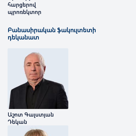
հարցերով
պրոռեկտոր
Բանասիրական ֆակուլտետի
դեկանատ
Աշոտ
Գալստյան
Դեկան