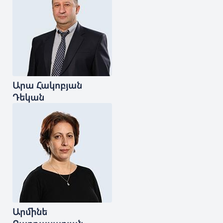
Արա
Հակոբյան
Դեկան
Արմինե