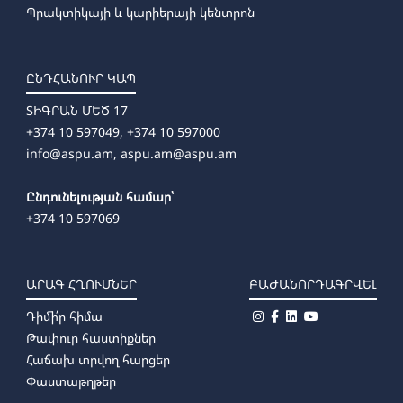
Պրակտիկայի և կարիերայի կենտրոն
ԸՆԴՀԱՆՈՒՐ ԿԱՊ
ՏԻԳՐԱՆ ՄԵԾ 17
+374 10 597049, +374 10 597000
info@aspu.am,
aspu.am@aspu.am
Ընդունելության համար՝
+374 10 597069
ԱՐԱԳ ՀՂՈՒՄՆԵՐ
ԲԱԺԱՆՈՐԴԱԳՐՎԵԼ
Դիմի՛ր հիմա
Թափուր հաստիքներ
Հաճախ տրվող հարցեր
Փաստաթղթեր