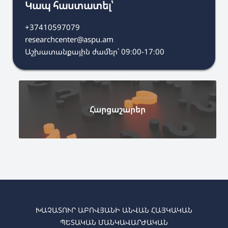
Կապ հաստատել՝
+37410597079
researchcenter@aspu.am
Աշխատանքային ժամեր՝ 09։00-17։00
Հարցաշարեր
ԽԱՉԱՏՈՒՐ ԱԲՈՎՅԱՆԻ ԱՆՎԱՆ ՀԱՅԿԱԿԱՆ
ՊԵՏԱԿԱՆ ՄԱՆԿԱՎԱՐԺԱԿԱՆ