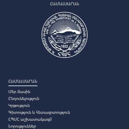
ՀԱՄԱԼՍԱՐԱՆ
ՀԱՄԱԼՍԱՐԱՆ
Մեր մասին
Ընդունելություն
Կրթություն
Գիտություն և հետազոտություն
ՀՊՄՀ աշխատակազմ
Նորություններ