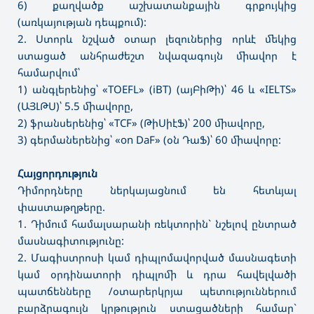
6) քաղվածք աշխատանքային գրքույկից
(առկայության դեպքում):
2. Ստորև նշված օտար լեզուներից որևէ մեկից
ստացած անհրաժեշտ նվազագույն միավոր է
համարվում՝
1) անգլերենից՝ «TOEFL» (iBT) (այԲիԹի)՝ 46 և «IELTS»
(ԱՅԼԹՍ)՝ 5.5 միավորը,
2) ֆրանսերենից՝ «TCF» (ԹիՍիէՖ)՝ 200 միավորը,
3) գերմաներենից՝ «on DaF» (օն ԴաՖ)՝ 60 միավորը:
Հայցորդություն
Դիմորդները ներկայացնում են հետևյալ
փաստաթղթերը.
1. Դիմում համալսարանի ռեկտորին` նշելով ընտրած
մասնագիտությունը:
2. Մագիստրոսի կամ դիպլոմավորված մասնագետի
կամ օրդինատորի դիպլոմի և դրա հավելվածի
պատճենները /օտարերկրյա պետություններում
բարձրագույն կրթություն ստացածների համար`