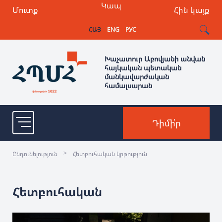
Կապ
Մուտք
Հին կայք
ՀԱՅ
ENG
РУС
Խաչատուր Աբովյանի անվան
հայկական պետական
մանկավարժական
համալսարան
Դիմի՛ր
>
Ընդունելություն
Հետբուհական կրթություն
Հետբուհական