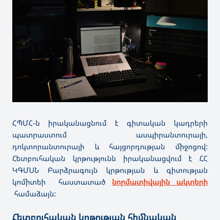
ՀՊՄՀ-ն իրականացնում է գիտական կադրերի
պատրաստում ասպիրանտուրայի,
դոկտորանտուրայի և հայցորդության միջոցով:
Հետբուհական կրթությունն իրականացվում է ՀՀ
ԿԳՄՍՆ Բարձրագույն կրթության և գիտության
կոմիտեի հաստատած
նորմատիվային ակտերի
համաձայն:
Հետբուհական կրթության հիմնական