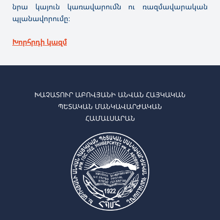
նրա կայուն կառավարումն ու ռազմավարական
պլանավորումը։
Խորհրդի կազմ
ԽԱՉԱՏՈՒՐ ԱԲՈՎՅԱՆԻ ԱՆՎԱՆ ՀԱՅԿԱԿԱՆ
ՊԵՏԱԿԱՆ ՄԱՆԿԱՎԱՐԺԱԿԱՆ
ՀԱՄԱԼՍԱՐԱՆ