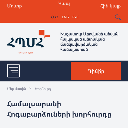
Կապ
Մուտք
Հին կայք
ՀԱՅ
ENG
РУС
Խաչատուր Աբովյանի անվան
հայկական պետական
մանկավարժական
համալսարան
Դիմի՛ր
>
Մեր մասին
Խորհուրդ
Համալսարանի
Հոգաբարձուների խորհուրդը