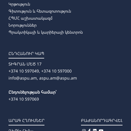
Կրթություն
Գիտություն և հետազոտություն
ՀՊՄՀ աշխատակազմ
Նորություններ
Պրակտիկայի և կարիերայի կենտրոն
ԸՆԴՀԱՆՈՒՐ ԿԱՊ
ՏԻԳՐԱՆ ՄԵԾ 17
+374 10 597049, +374 10 597000
info@aspu.am,
aspu.am@aspu.am
Ընդունելության համար՝
+374 10 597069
ԱՐԱԳ ՀՂՈՒՄՆԵՐ
ԲԱԺԱՆՈՐԴԱԳՐՎԵԼ
Դիմի՛ր հիմա