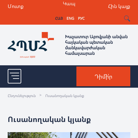
Կապ
Մուտք
Հին կայք
ՀԱՅ
ENG
РУС
Խաչատուր Աբովյանի անվան
հայկական պետական
մանկավարժական
համալսարան
Դիմի՛ր
>
Ընդունելություն
Ուսանողական կյանք
Ուսանողական կյանք