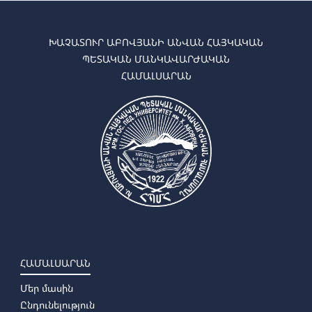
ԽԱՉԱՏՈՒՐ ԱԲՈՎՅԱՆԻ ԱՆՎԱՆ ՀԱՅԿԱԿԱՆ
ՊԵՏԱԿԱՆ ՄԱՆԿԱՎԱՐԺԱԿԱՆ
ՀԱՄԱԼՍԱՐԱՆ
ՀԱՄԱԼՍԱՐԱՆ
Մեր մասին
Ընդունելություն