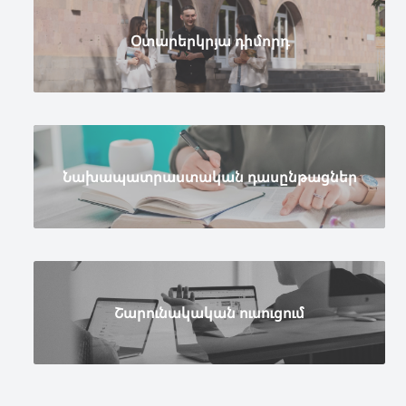
Օտարերկրյա դիմորդ
Նախապատրաստական դասընթացներ
Շարունակական ուսուցում