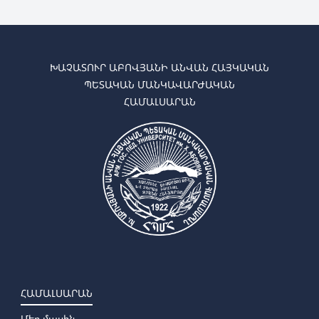
ԽԱՉԱՏՈՒՐ ԱԲՈՎՅԱՆԻ ԱՆՎԱՆ ՀԱՅԿԱԿԱՆ
ՊԵՏԱԿԱՆ ՄԱՆԿԱՎԱՐԺԱԿԱՆ
ՀԱՄԱԼՍԱՐԱՆ
ՀԱՄԱԼՍԱՐԱՆ
Մեր մասին