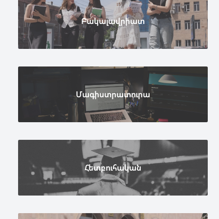
Բակալավրիատ
Մագիստրատուրա
Հետբուհական