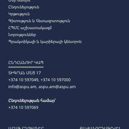
Ընդունելություն
Կրթություն
Գիտություն և հետազոտություն
ՀՊՄՀ աշխատակազմ
Նորություններ
Պրակտիկայի և կարիերայի կենտրոն
ԸՆԴՀԱՆՈՒՐ ԿԱՊ
ՏԻԳՐԱՆ ՄԵԾ 17
+374 10 597049, +374 10 597000
info@aspu.am,
aspu.am@aspu.am
Ընդունելության համար՝
+374 10 597069
ԱՐԱԳ ՀՂՈՒՄՆԵՐ
ԲԱԺԱՆՈՐԴԱԳՐՎԵԼ