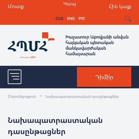
Կապ
Մուտք
Հին կայք
ՀԱՅ
ENG
РУС
Խաչատուր Աբովյանի անվան
հայկական պետական
մանկավարժական
համալսարան
Դիմի՛ր
>
Ընդունելություն
Նախապատրաստական դասընթացներ
Նախապատրաստական
դասընթացներ