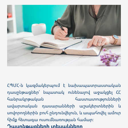
ՀՊՄՀ-ն կազմակերպում է նախապատրաստական
դասընթացներ՝ նպատակ ունենալով աջակցել ՀՀ
հանրակրթական հաստատությունների
ավարտական դասարանների աշակերտներին և
սովորողներին բուհ ընդունվելուն, և ապահովել ամուր
հիմք հետագա ուսումնառության համար։
Դասընթացների տեսակները