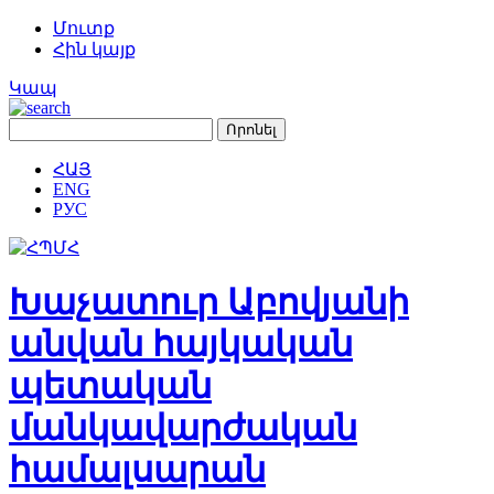
Մուտք
Հին կայք
Կապ
ՀԱՅ
ENG
РУС
Խաչատուր Աբովյանի
անվան հայկական
պետական
մանկավարժական
համալսարան