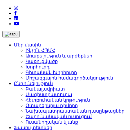
Մեր մասին
Ինչո՞ւ ՀՊՄՀ
Առաքելություն և արժեքներ
Կառուցվածք
Խորհուրդ
Գիտական խորհուրդ
Միջազգային համագործակցություն
Ընդունելություն
Բակալավրիատ
Մագիստրատուրա
Հետբուհական կրթություն
Օտարերկրյա դիմորդ
Նախապատրաստական դասընթացներ
Շարունակական ուսուցում
Ուսանողական կյանք
Ֆակուլտետներ