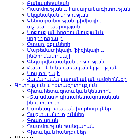
Բանասիրական
Պատմության և հասարակագիտության
Սկզբնական կրթության
Կենսաբանության, քիմիայի և
աշխարհագրության
Կրթության հոգեբանության և
սոցիոլոգիայի
Օտար լեզուների
Մաթեմատիկայի, ֆիզիկայի և
ինֆորմատիկայի
Գեղարվեստական կրթության
Հատուկ և ներառական կրթության
Կուլտուրայի
Համահամալսարանական ամբիոններ
Գիտություն և հետազոտություն
Գիտահետազոտական կենտրոն
«Շախմատ» գիտահետազոտական
ինստիտուտ
Մասնագիտական խորհուրդներ
Պաշտպանություններ
Գրադարան
Պատմության թանգարան
Գիտական հանդեսներ
Մեդիա