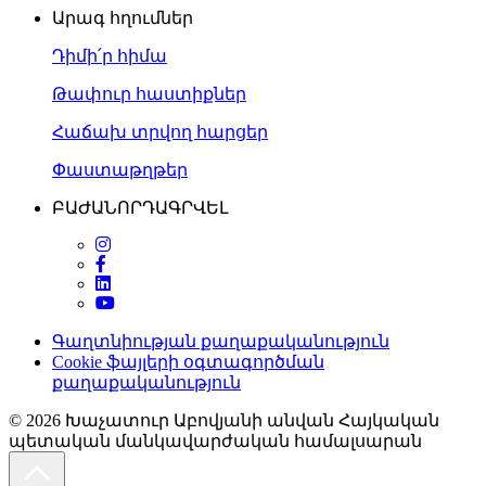
Արագ հղումներ
Դիմի՛ր հիմա
Թափուր հաստիքներ
Հաճախ տրվող հարցեր
Փաստաթղթեր
ԲԱԺԱՆՈՐԴԱԳՐՎԵԼ
Գաղտնիության քաղաքականություն
Cookie ֆայլերի օգտագործման
քաղաքականություն
© 2026
Խաչատուր Աբովյանի անվան Հայկական
պետական մանկավարժական համալսարան