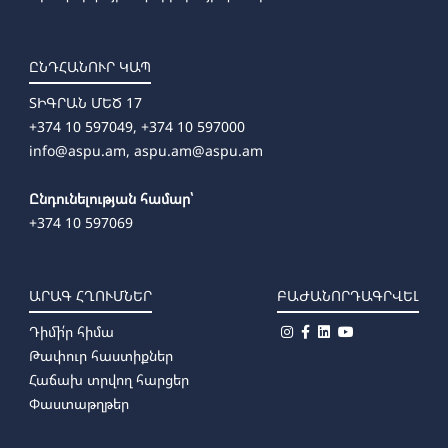
ԸՆԴՀԱՆՈՒՐ ԿԱՊ
ՏԻԳՐԱՆ ՄԵԾ 17
+374 10 597049, +374 10 597000
info@aspu.am,
aspu.am@aspu.am
Ընդունելության համար՝
+374 10 597069
ԱՐԱԳ ՀՂՈՒՄՆԵՐ
ԲԱԺԱՆՈՐԴԱԳՐՎԵԼ
Դիմի՛ր հիմա
Թափուր հաստիքներ
Հաճախ տրվող հարցեր
Փաստաթղթեր