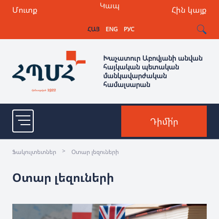
Կապ
Մուտք
Հին կայք
ՀԱՅ
ENG
РУС
Խաչատուր Աբովյանի անվան
հայկական պետական
մանկավարժական
համալսարան
Դիմի՛ր
>
Ֆակուլտետներ
Օտար լեզուների
Օտար լեզուների