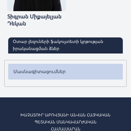
Տիգրան
Միքայելյան
Դեկան
Օտար լեզուների ֆակուլտետի կրթության
իրականացման ձևեր
Մասնագիտացումներ
✔ Բակալավրիատ
➜
Անգլերեն լեզու և գրականություն
➜ Գերմաներեն լեզու և գրականություն
➜ Իսպաներեն լեզու և գրականություն
➜
Ռուսաց լեզու և գրականություն
ԽԱՉԱՏՈՒՐ ԱԲՈՎՅԱՆԻ ԱՆՎԱՆ ՀԱՅԿԱԿԱՆ
ՊԵՏԱԿԱՆ ՄԱՆԿԱՎԱՐԺԱԿԱՆ
✔ Մագիստրատուրա
ՀԱՄԱԼՍԱՐԱՆ