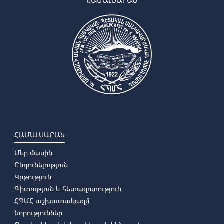
ՀԱՄԱԼՍԱՐԱՆ
ՀԱՄԱԼՍԱՐԱՆ
Մեր մասին
Ընդունելություն
Կրթություն
Գիտություն և հետազոտություն
ՀՊՄՀ աշխատակազմ
Նորություններ