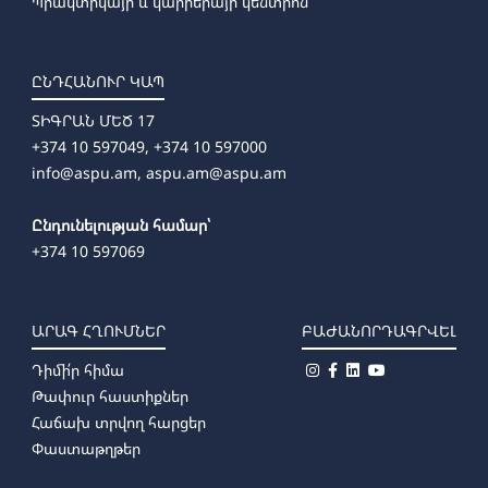
Պրակտիկայի և կարիերայի կենտրոն
ԸՆԴՀԱՆՈՒՐ ԿԱՊ
ՏԻԳՐԱՆ ՄԵԾ 17
+374 10 597049, +374 10 597000
info@aspu.am,
aspu.am@aspu.am
Ընդունելության համար՝
+374 10 597069
ԱՐԱԳ ՀՂՈՒՄՆԵՐ
ԲԱԺԱՆՈՐԴԱԳՐՎԵԼ
Դիմի՛ր հիմա
Թափուր հաստիքներ
Հաճախ տրվող հարցեր
Փաստաթղթեր