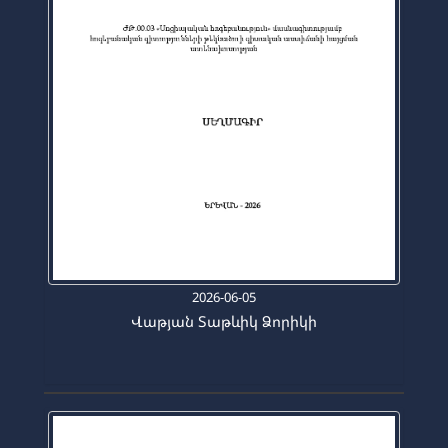
2026-06-05
Վաթյան Տաթևիկ Ձորիկի