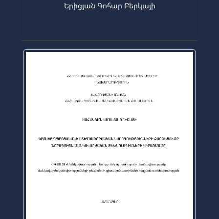
Երիցյան Գոհար Բերկայի