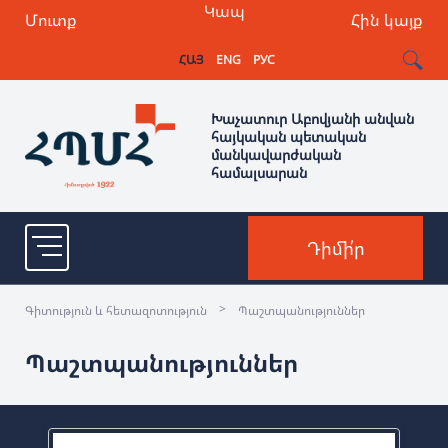
Կապ
Մուտք
Հին կայք
ՀԱՅ
ENG
РУС
Խաչատուր Աբովյանի անվան
հայկական պետական
մանկավարժական
համալսարան
Դիմի՛ր
>
Գիտություն և հետազոտություն
Պաշտպանություններ
Պաշտպանություններ