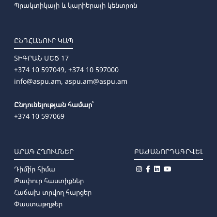
Պրակտիկայի և կարիերայի կենտրոն
ԸՆԴՀԱՆՈՒՐ ԿԱՊ
ՏԻԳՐԱՆ ՄԵԾ 17
+374 10 597049, +374 10 597000
info@aspu.am,
aspu.am@aspu.am
Ընդունելության համար՝
+374 10 597069
ԱՐԱԳ ՀՂՈՒՄՆԵՐ
ԲԱԺԱՆՈՐԴԱԳՐՎԵԼ
Դիմի՛ր հիմա
Թափուր հաստիքներ
Հաճախ տրվող հարցեր
Փաստաթղթեր