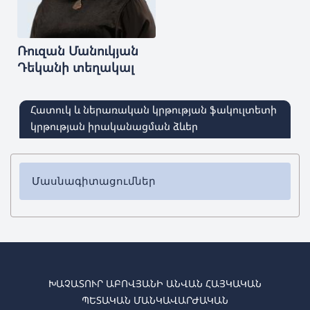
Ռուզան
Մանուկյան
Դեկանի տեղակալ
Հատուկ և ներառական կրթության ֆակուլտետի
կրթության իրականացման ձևեր
Մասնագիտացումներ
✔ Բակալավրիատ
➜ Հատուկ մանկավարժություն
➜
Լոգոպեդիա
➜ Էրգոթերապիա
ԽԱՉԱՏՈՒՐ ԱԲՈՎՅԱՆԻ ԱՆՎԱՆ ՀԱՅԿԱԿԱՆ
✔ Մագիստրատուրա
ՊԵՏԱԿԱՆ ՄԱՆԿԱՎԱՐԺԱԿԱՆ