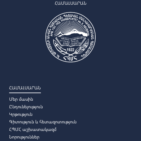
➜
Լոգոպեդիա
ՀԱՄԱԼՍԱՐԱՆ
➜
Հատուկ մանկավարժություն
➜
Արտթերապիա
➜
Էրգոթերապիա
➜
Հատուկ հոգեբանություն
ՀԱՄԱԼՍԱՐԱՆ
Մեր մասին
Ընդունելություն
Կրթություն
Գիտություն և հետազոտություն
ՀՊՄՀ աշխատակազմ
Նորություններ