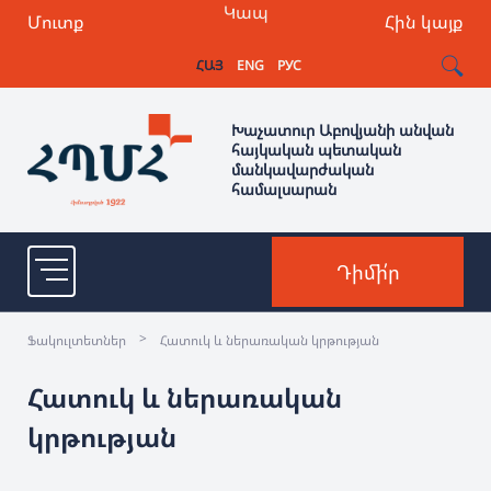
Կապ
Մուտք
Հին կայք
ՀԱՅ
ENG
РУС
Խաչատուր Աբովյանի անվան
հայկական պետական
մանկավարժական
համալսարան
Դիմի՛ր
>
Ֆակուլտետներ
Հատուկ և ներառական կրթության
Հատուկ և ներառական
կրթության