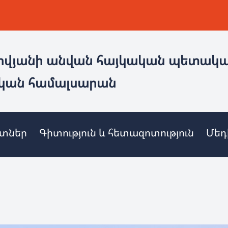
ովյանի անվան հայկական պետակ
կան համալսարան
ետներ
Գիտություն և հետազոտություն
Մեդ