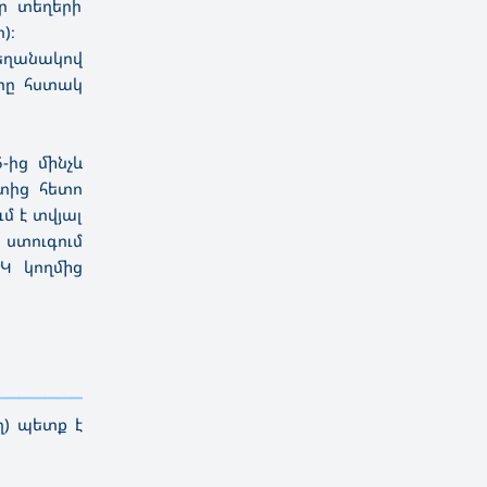
ր տեղերի
)։
ղանակով
երը հստակ
-ից մինչև
րտից հետո
մ է տվյալ
ստուգում
Կ կողմից
————————————
———
——————
———
ղ) պետք է