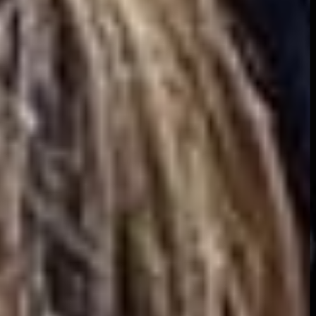
Հաջողության
պատմություններ, որոնք
ոգեշնչում են
Իմացի՛ր ավելին