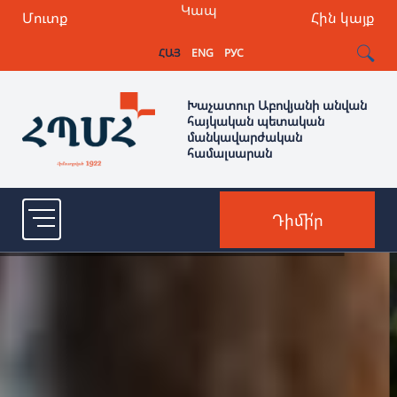
Կապ
Մուտք
Հին կայք
ՀԱՅ
ENG
РУС
Խաչատուր Աբովյանի անվան
հայկական պետական
մանկավարժական
համալսարան
Դիմի՛ր