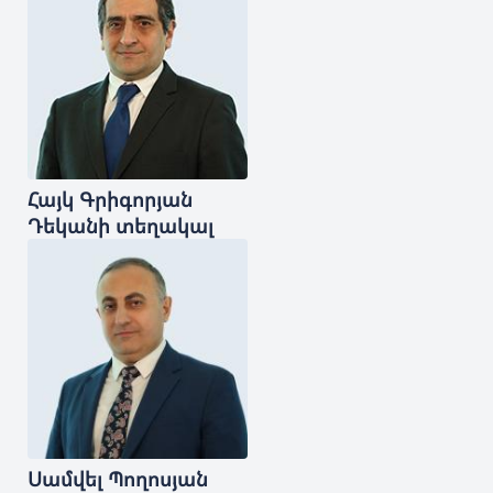
Հայկ
Գրիգորյան
Դեկանի տեղակալ
Սամվել
Պողոսյան