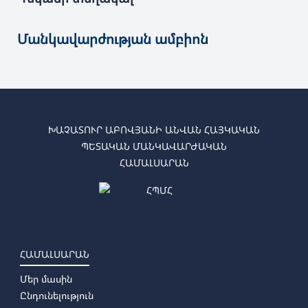
Մանկավարժության ամբիոն
ԽԱՉԱՏՈՒՐ ԱԲՈՎՅԱՆԻ ԱՆՎԱՆ ՀԱՅԿԱԿԱՆ
ՊԵՏԱԿԱՆ ՄԱՆԿԱՎԱՐԺԱԿԱՆ
ՀԱՄԱԼՍԱՐԱՆ
ՀԱՄԱԼՍԱՐԱՆ
Մեր մասին
Ընդունելություն