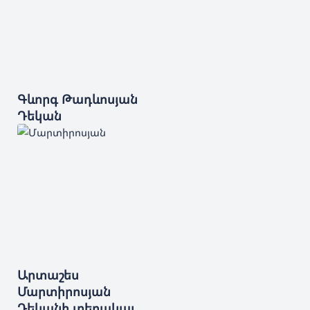
Գևորգ
Թադևոսյան
Դեկան
Արտաշես
Մարտիրոսյան
Դեկանի տեղակալ