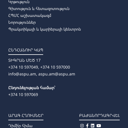
Կրթություն
Գիտություն և հետազոտություն
ՀՊՄՀ աշխատակազմ
Նորություններ
Պրակտիկայի և կարիերայի կենտրոն
ԸՆԴՀԱՆՈՒՐ ԿԱՊ
ՏԻԳՐԱՆ ՄԵԾ 17
+374 10 597049, +374 10 597000
info@aspu.am,
aspu.am@aspu.am
Ընդունելության համար՝
+374 10 597069
ԱՐԱԳ ՀՂՈՒՄՆԵՐ
ԲԱԺԱՆՈՐԴԱԳՐՎԵԼ
Դիմի՛ր հիմա